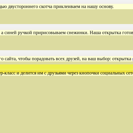
щью двустороннего скотча приклеиваем на нашу основу.
 а синей ручкой пририсовываем снежинки. Наша открытка готов
о сайта, чтобы порадовать всех друзей, на ваш выбор: открытка
ер-класс и делится им с друзьями через кнопочки социальных сет