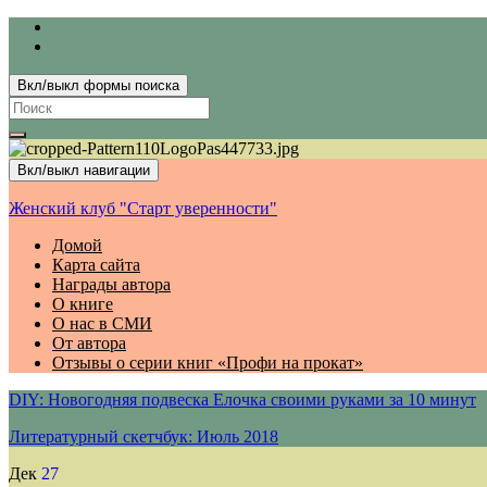
Вкл/выкл формы поиска
Search
for:
Вкл/выкл навигации
Женский клуб "Старт уверенности"
Домой
Карта сайта
Награды автора
О книге
О нас в СМИ
От автора
Отзывы о серии книг «Профи на прокат»
DIY: Новогодняя подвеска Елочка своими руками за 10 минут
Литературный скетчбук: Июль 2018
Дек
27