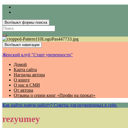
Вкл/выкл формы поиска
Search
for:
Вкл/выкл навигации
Женский клуб "Старт уверенности"
Домой
Карта сайта
Награды автора
О книге
О нас в СМИ
От автора
Отзывы о серии книг «Профи на прокат»
Как найти новую работу? Советы для неуверенных в себе.
rezyumey