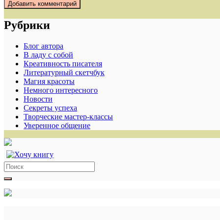
Рубрики
Блог автора
В ладу с собой
Креативность писателя
Литературный скетчбук
Магия красоты
Немного интересного
Новости
Секреты успеха
Творческие мастер-классы
Уверенное общение
Search
for: