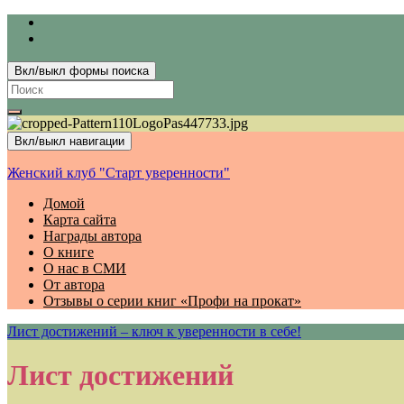
Вкл/выкл формы поиска
Search
for:
Вкл/выкл навигации
Женский клуб "Старт уверенности"
Домой
Карта сайта
Награды автора
О книге
О нас в СМИ
От автора
Отзывы о серии книг «Профи на прокат»
Лист достижений – ключ к уверенности в себе!
Лист достижений