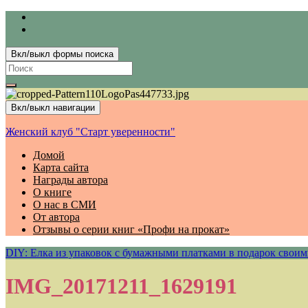
Вкл/выкл формы поиска
Search
for:
Вкл/выкл навигации
Женский клуб "Старт уверенности"
Домой
Карта сайта
Награды автора
О книге
О нас в СМИ
От автора
Отзывы о серии книг «Профи на прокат»
DIY: Елка из упаковок с бумажными платками в подарок своим
IMG_20171211_1629191