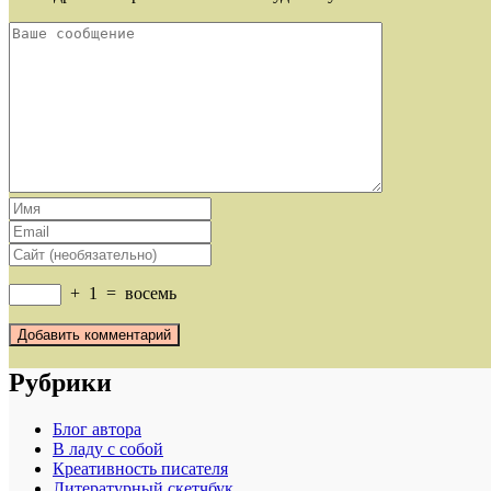
+
1
=
восемь
Рубрики
Блог автора
В ладу с собой
Креативность писателя
Литературный скетчбук