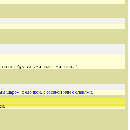
паковок с бумажными платками готова!
ным шаром
,
с елочкой
,
с собакой
или
с оленями
.
ей.