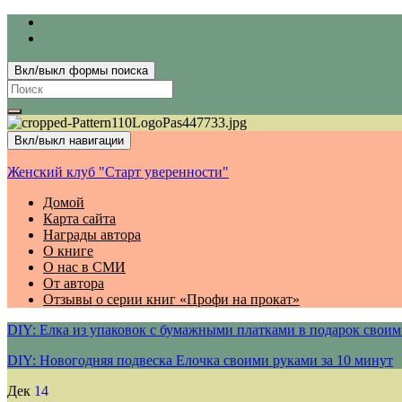
Вкл/выкл формы поиска
Search
for:
Вкл/выкл навигации
Женский клуб "Старт уверенности"
Домой
Карта сайта
Награды автора
О книге
О нас в СМИ
От автора
Отзывы о серии книг «Профи на прокат»
DIY: Елка из упаковок с бумажными платками в подарок своим
DIY: Новогодняя подвеска Елочка своими руками за 10 минут
Дек
14